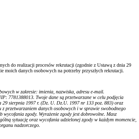
ch do realizacji procesów rekrutacji (zgodnie z Ustawą z dnia 29
nie moich danych osobowych na potrzeby przyszłych rekrutacji.
bowych w zakresie: imienia, nazwiska, adresu e-mail.
 NIP: 7781388013. Twoje dane są przetwarzane w celu podjęcia
29 sierpnia 1997 r. (Dz. U. Dz.U. 1997 nr 133 poz. 883) oraz
zku z przetwarzaniem danych osobowych i w sprawie swobodnego
b wycofania zgody. Wyrażenie zgody jest dobrowolne. Masz
zególną sytuację oraz wycofania udzielonej zgody w każdym momencie,
 organu nadzorczego.