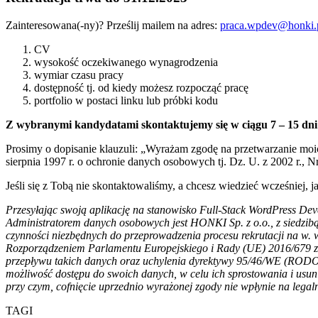
Zainteresowana(-ny)? Prześlij mailem na adres:
praca.wpdev@honki.
CV
wysokość oczekiwanego wynagrodzenia
wymiar czasu pracy
dostępność tj. od kiedy możesz rozpocząć pracę
portfolio w postaci linku lub próbki kodu
Z wybranymi kandydatami skontaktujemy się w ciągu 7 – 15 dni 
Prosimy o dopisanie klauzuli: „Wyrażam zgodę na przetwarzanie moic
sierpnia 1997 r. o ochronie danych osobowych tj. Dz. U. z 2002 r., 
Jeśli się z Tobą nie skontaktowaliśmy, a chcesz wiedzieć wcześniej, jak
Przesyłając swoją aplikację na stanowisko Full-Stack WordPress Dev
Administratorem danych osobowych jest HONKI Sp. z o.o., z siedzib
czynności niezbędnych do przeprowadzenia procesu rekrutacji na w. 
Rozporządzeniem Parlamentu Europejskiego i Rady (UE) 2016/679 z 
przepływu takich danych oraz uchylenia dyrektywy 95/46/WE (RODO).
możliwość dostępu do swoich danych, w celu ich sprostowania i usun
przy czym, cofnięcie uprzednio wyrażonej zgody nie wpłynie na legal
TAGI