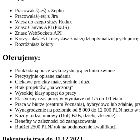
Pracowałaś(-eś) z Zeplin
Pracowałaś(-eś) z Jira
Wiesz do czego służy Redux
Znasz Canvas API (PixiJS)
Znasz WebSockets API
Korzystałaś/ eś i korzystasz z narzędzi optymalizujących pracę
Rozróżniasz kolory
Oferujemy:
Poukładaną pracę wykorzystującą techniki zwinne
Precyzyjnie opisane zadania
Ciekawe projekty małe, średnie i duże
Brak projektów „na wczoraj”
Wysokiej klasy sprzęt do pracy
Elastyczny czas pracy w wymiarze od 1/5 do 1/1 etatu.
Praca w biurze (centrum Poznania), hybrydowo lub zdalnie, pra
Wynagrodzenie na poziomie od 8 000 do 12 000 PLN netto w z
Każdy rodzaj umowy (UoP, B2B, dzieło, zlecenie)
Benefity w zależności od zaangażowania
Budżet 2500 PLN/ rok na podnoszenie kwalifikacji
Rekrutacja trwa do 31.12.2023