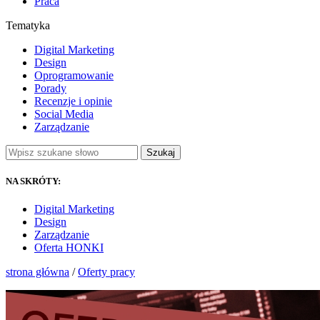
Praca
Tematyka
Digital Marketing
Design
Oprogramowanie
Porady
Recenzje i opinie
Social Media
Zarządzanie
Szukaj
NA SKRÓTY:
Digital Marketing
Design
Zarządzanie
Oferta HONKI
strona główna
/
Oferty pracy