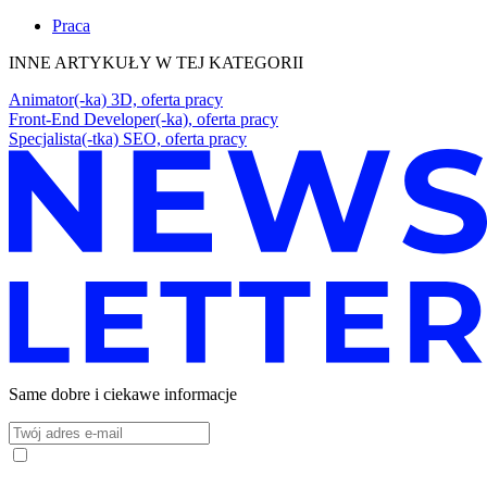
Praca
INNE ARTYKUŁY W TEJ KATEGORII
Animator(-ka) 3D, oferta pracy
Front-End Developer(-ka), oferta pracy
Specjalista(-tka) SEO, oferta pracy
Same dobre i ciekawe informacje