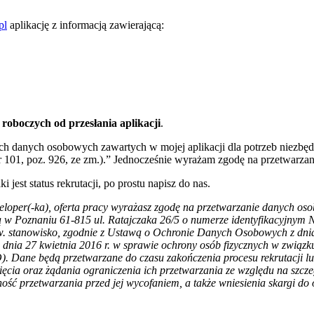
pl
aplikację z informacją zawierającą:
roboczych od przesłania aplikacji
.
h danych osobowych zawartych w mojej aplikacji dla potrzeb niezbędny
Nr 101, poz. 926, ze zm.).” Jednocześnie wyrażam zgodę na przetwarza
i jest status rekrutacji, po prostu napisz do nas.
eloper(-ka), oferta pracy wyrażasz zgodę na przetwarzanie danych oso
ą w Poznaniu 61-815 ul. Ratajczaka 26/5 o numerze identyfikacyjnym
w. stanowisko, zgodnie z Ustawą o Ochronie Danych Osobowych z dnia 
dnia 27 kwietnia 2016 r. w sprawie ochrony osób fizycznych w zwią
 Dane będą przetwarzane do czasu zakończenia procesu rekrutacji lu
ięcia oraz żądania ograniczenia ich przetwarzania ze względu na szc
ność przetwarzania przed jej wycofaniem, a także wniesienia skargi do