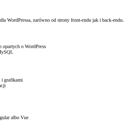
 dla WordPressa, zarówno od strony front-endu jak i back-endu.
h opartych o WordPress
 MySQL
 i grafikami
cji
ngular albo Vue