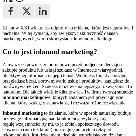
5 min.
Klient w XXI wieku jest odporny na reklamę, która jest napastliwa i
nachalna. W tej sytuacji, aby zwiększyć skuteczność działań
marketingowych, warto skorzystać z inbound marketingu.
Co to jest inbound marketing?
Zauważyłeś pewnie, że odruchowo przed podjęciem decyzji o
zakupie produktu lub usługi szukasz w Internecie wiarygodnej,
obiektywnej informacji na jego temat. Wertujesz fora dyskusyjne,
przeglądasz blogi, porównywarki usług i produktów, zaglądasz do
porównywarek cen. Szukasz możliwie najlepszego rozwiązania. To
naturalne. Dla takich właśnie klientów jak Ty, firmy tworzą strategie
inbound marketingowe
, których zadaniem jest przyciągnięcie
klienta, który szuka, zastanawia się i rozważa różne rozwiązania.
Inbound marketing
to działanie, które w sposób naturalny buduje
przewagę informacyjną nad konkurencją wykorzystując
regułę wzajemności (ty mi, to ja tobie), społecznego dowodu
słuszności (inni też kupili) oraz regułę autorytetu (ekspert
rekomenduje). Jest działaniem idealnie uzupełniającym działania