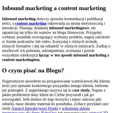
Inbound marketing a content marketing
Inbound marketing
dotyczy sposobu komunikacji i publikacji
treści, a
content marketing
odpowiada za stronę merytoryczną i
interakcje. Planując działania
inbound marketingowe
, nie
ograniczaj się tylko do wpisów na blogu firmowym. Przygotuj
webinar, poradnik rozwiązujący wybrany problem, nagraj szkolenie
w formie podcastów lub video. Korzystaj z różnych technik,
różnych formatów i daj się odnaleźć w różnych miejscach. Zadbaj o
możliwość ich pobrania, udostępnienia, oceniania i przede
wszystkim subskrypcji
łącząc w ten sposób inbound marketing z
content marketingiem.
O czym pisać na Blogu?
Najprostszym sposobem na przygotowanie wartościowej dla klienta
treści jest opisanie konkretnego przypadku innego klienta, któremu
już pomogłeś. Z angielskiego nazywa się to
case study.
Napisz z
jakim problemem dany klient do Ciebie przyszedł i jak go
rozwiązałeś. Jeśli dodasz do tego korzyści i miary sukcesu jaki
odniósł, masz idealny materiał do poradnika. Zobacz przykład case
study
Agencji Interaktywnej Honki
z
wdrożenia sklepu
internetowego dla firmy BabyOno
lub przygotowania
animacji 3D.