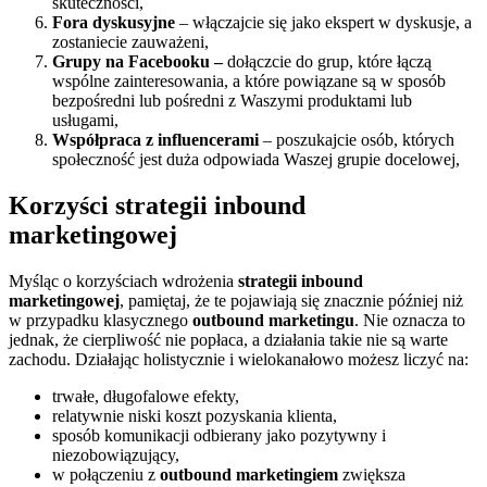
skuteczności,
Fora dyskusyjne
– włączajcie się jako ekspert w dyskusje, a
zostaniecie zauważeni,
Grupy na Facebooku –
dołączcie do grup, które łączą
wspólne zainteresowania, a które powiązane są w sposób
bezpośredni lub pośredni z Waszymi produktami lub
usługami,
Współpraca z influencerami
– poszukajcie osób, których
społeczność jest duża odpowiada Waszej grupie docelowej,
Korzyści strategii inbound
marketingowej
Myśląc o korzyściach wdrożenia
strategii inbound
marketingowej
, pamiętaj, że te pojawiają się znacznie później niż
w przypadku klasycznego
outbound marketingu
. Nie oznacza to
jednak, że cierpliwość nie popłaca, a działania takie nie są warte
zachodu. Działając holistycznie i wielokanałowo możesz liczyć na:
trwałe, długofalowe efekty,
relatywnie niski koszt pozyskania klienta,
sposób komunikacji odbierany jako pozytywny i
niezobowiązujący,
w połączeniu z
outbound marketingiem
zwiększa