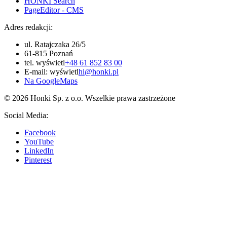
HONKI Search
PageEditor - CMS
Adres redakcji:
ul. Ratajczaka 26/5
61-815 Poznań
tel.
wyświetl
+48 61 852 83 00
E-mail:
wyświetl
hi@honki.pl
Na GoogleMaps
© 2026 Honki Sp. z o.o. Wszelkie prawa zastrzeżone
Social Media:
Facebook
YouTube
LinkedIn
Pinterest