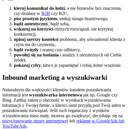
kieruj komunikat do ludzi
, a nie biznesów bez znaczenia,
czy działasz w
B2B
czy B2C,
pisz prostym językiem
, unikaj slangu branżowego,
bądź autentyczny
, bądź sobą,
wskazuj na korzyści
różnych rozwiązań, nie krytykuj
konkurencji,
opisuj szerszy kontekst
problemu, aby uświadomić klienta z
czym ma do czynienia,
bądź zwięzły
i szanuj czas odbiorcy,
powołuj się na badania
i analizy z niezależnych od Ciebie
źródeł,
pokazuj cyfry
, łatwo je zapamiętać i robią dobre wrażenie.
Inbound marketing a wyszukiwarki
Naturalnym dla większości klientów kanałem poszukiwania
informacji jest
wyszukiwarka internetowa
jak np. Google czy
Bing. Zadbaj zatem o obecność w wynikach wyszukiwania
informacji o Twojej firmie, a klienci sami przyjdą pod Twój adres w
poszukiwaniu rozwiązań. Jeśli ruch organiczny z wyników
wyszukiwania masz mały, możesz go zwiększyć, decydując się na
pozycjonowanie strony internetowej
lub
reklamę w GoogleAds lub
YouTubeAds
.