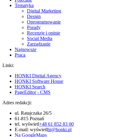
Tematyka
Digital Marketing
Design
Oprogramowanie
Porady
Recenzje i opinie
Social Media
Zarządzanie
Najnowsze
Praca
Linki:
HONKI Digital Agency
HONKI Software House
HONKI Search
PageEditor - CMS
Adres redakcji:
ul. Ratajczaka 26/5
61-815 Poznań
tel.
wyświetl
+48 61 852 83 00
E-mail:
wyświetl
hi@honki.pl
Na GoogleMaps