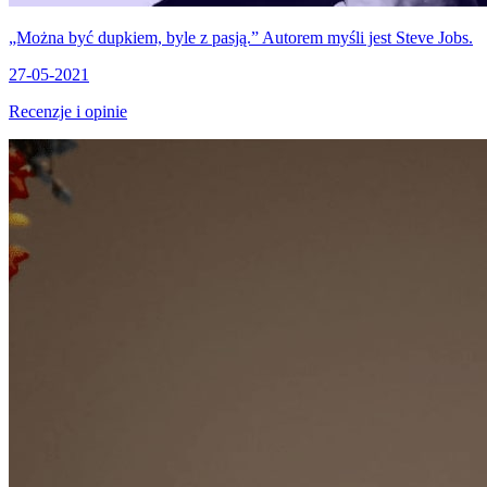
„Można być dupkiem, byle z pasją.” Autorem myśli jest Steve Jobs.
27-05-2021
Recenzje i opinie