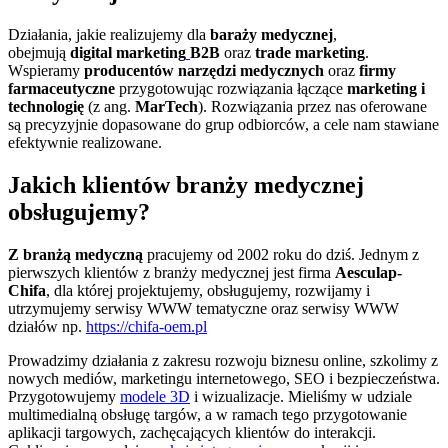
Działania, jakie realizujemy dla
baraży medycznej
,
obejmują
digital marketing
B2B
oraz
trade marketing
.
Wspieramy
producentów narzędzi medycznych
oraz
firmy
farmaceutyczne
przygotowując rozwiązania łączące
marketing i
technologię
(z ang.
MarTech
). Rozwiązania przez nas oferowane
są precyzyjnie dopasowane do grup odbiorców, a cele nam stawiane
efektywnie realizowane.
Jakich klientów branży medycznej
obsługujemy?
Z branżą medyczną
pracujemy od 2002 roku do dziś. Jednym z
pierwszych klientów z branży medycznej jest firma
Aesculap-
Chifa
, dla której projektujemy, obsługujemy, rozwijamy i
utrzymujemy serwisy WWW tematyczne oraz serwisy WWW
działów np.
https://
chifa
-oem.pl
Prowadzimy działania z zakresu rozwoju biznesu online, szkolimy z
nowych mediów, marketingu internetowego, SEO i bezpieczeństwa.
Przygotowujemy
modele 3D
i wizualizacje. Mieliśmy w udziale
multimedialną obsługę targów, a w ramach tego przygotowanie
aplikacji targowych, zachęcających klientów do interakcji.