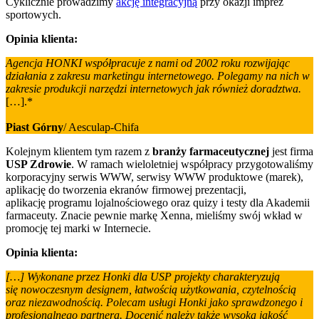
Cyklicznie prowadzimy
akcję integracyjną
przy okazji imprez
sportowych.
Opinia klienta:
Agencja HONKI współpracuje z nami od 2002 roku rozwijając
działania z zakresu marketingu internetowego. Polegamy na nich w
zakresie produkcji narzędzi internetowych jak również doradztwa.
[…].*
Piast Górny
/ Aesculap-Chifa
Kolejnym klientem tym razem z
branży farmaceutycznej
jest firma
USP Zdrowie
. W ramach wieloletniej współpracy przygotowaliśmy
korporacyjny serwis WWW, serwisy WWW produktowe (marek),
aplikację do tworzenia ekranów firmowej prezentacji,
aplikację programu lojalnościowego oraz quizy i testy dla Akademii
farmaceuty. Znacie pewnie markę Xenna, mieliśmy swój wkład w
promocję tej marki w Internecie.
Opinia klienta:
[…] Wykonane przez Honki dla USP projekty charakteryzują
się nowoczesnym designem, łatwością użytkowania, czytelnością
oraz niezawodnością. Polecam usługi Honki jako sprawdzonego i
profesjonalnego partnera. Docenić należy także wysoką jakość