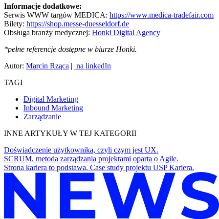
Informacje dodatkowe:
Serwis WWW targów MEDICA:
https://www.medica-tradefair.com
Bilety:
https://shop.messe-duesseldorf.de
Obsługa branży medycznej:
Honki Digital Agency
*pełne referencje dostępne w biurze Honki.
Autor:
Marcin Rząca
|
na linkedIn
TAGI
Digital Marketing
Inbound Marketing
Zarządzanie
INNE ARTYKUŁY W TEJ KATEGORII
Doświadczenie użytkownika, czyli czym jest UX.
SCRUM, metoda zarządzania projektami oparta o Agile.
Strona kariera to podstawa. Case study projektu USP Kariera.