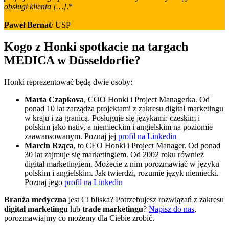
obsługi klienta […]
.*
Paweł Bernat
/ USP
Kogo z Honki spotkacie na targach
MEDICA w Düsseldorfie?
Honki reprezentować będą dwie osoby:
Marta Czapkova
, COO Honki i Project Managerka. Od
ponad 10 lat zarządza projektami z zakresu digital marketingu
w kraju i za granicą. Posługuje się językami: czeskim i
polskim jako nativ, a niemieckim i angielskim na poziomie
zaawansowanym. Poznaj jej
profil na Linkedi
n
Marcin Rząca
, to CEO Honki i Project Manager. Od ponad
30 lat zajmuje się marketingiem. Od 2002 roku również
digital marketingiem. Możecie z nim porozmawiać w języku
polskim i angielskim. Jak twierdzi, rozumie język niemiecki.
Poznaj jego
profil na Linkedin
Branża medyczna
jest Ci bliska? Potrzebujesz rozwiązań z zakresu
digital marketingu
lub
trade marketingu
?
Napisz do nas
,
porozmawiajmy co możemy dla Ciebie zrobić.