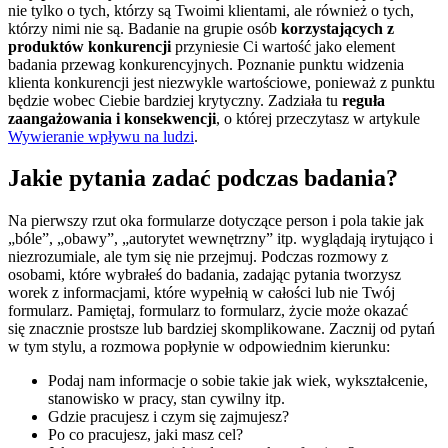
nie tylko o tych, którzy są Twoimi klientami, ale również o tych,
którzy nimi nie są. Badanie na grupie osób
korzystających z
produktów konkurencji
przyniesie Ci wartość jako element
badania przewag konkurencyjnych. Poznanie punktu widzenia
klienta konkurencji jest niezwykle wartościowe, ponieważ z punktu
będzie wobec Ciebie bardziej krytyczny. Zadziała tu
reguła
zaangażowania i konsekwencji
, o której przeczytasz w artykule
Wywieranie wpływu na ludzi
.
Jakie pytania zadać podczas badania?
Na pierwszy rzut oka formularze dotyczące person i pola takie jak
„bóle”, „obawy”, „autorytet wewnętrzny” itp. wyglądają irytująco i
niezrozumiale, ale tym się nie przejmuj. Podczas rozmowy z
osobami, które wybrałeś do badania, zadając pytania tworzysz
worek z informacjami, które wypełnią w całości lub nie Twój
formularz. Pamiętaj, formularz to formularz, życie może okazać
się znacznie prostsze lub bardziej skomplikowane. Zacznij od pytań
w tym stylu, a rozmowa popłynie w odpowiednim kierunku:
Podaj nam informacje o sobie takie jak wiek, wykształcenie,
stanowisko w pracy, stan cywilny itp.
Gdzie pracujesz i czym się zajmujesz?
Po co pracujesz, jaki masz cel?