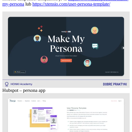
my-persona
lub
https://xtensio.com/user-persona-template/
Hubspot – persona app