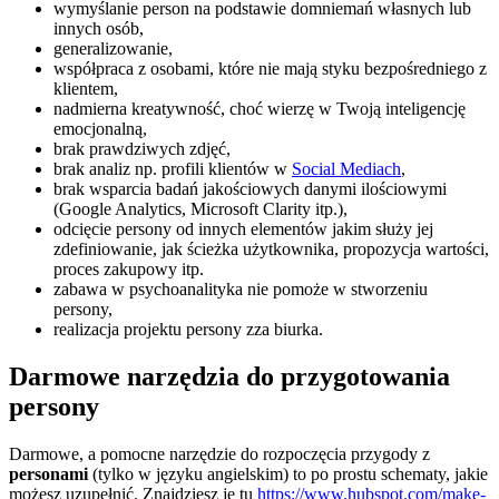
wymyślanie person na podstawie domniemań własnych lub
innych osób,
generalizowanie,
współpraca z osobami, które nie mają styku bezpośredniego z
klientem,
nadmierna kreatywność, choć wierzę w Twoją inteligencję
emocjonalną,
brak prawdziwych zdjęć,
brak analiz np. profili klientów w
Social Mediach
,
brak wsparcia badań jakościowych danymi ilościowymi
(Google Analytics, Microsoft Clarity itp.),
odcięcie persony od innych elementów jakim służy jej
zdefiniowanie, jak ścieżka użytkownika, propozycja wartości,
proces zakupowy itp.
zabawa w psychoanalityka nie pomoże w stworzeniu
persony,
realizacja projektu persony zza biurka.
Darmowe narzędzia do przygotowania
persony
Darmowe, a pomocne narzędzie do rozpoczęcia przygody z
personami
(tylko w języku angielskim) to po prostu schematy, jakie
możesz uzupełnić. Znajdziesz je tu
https://www.hubspot.com/make-