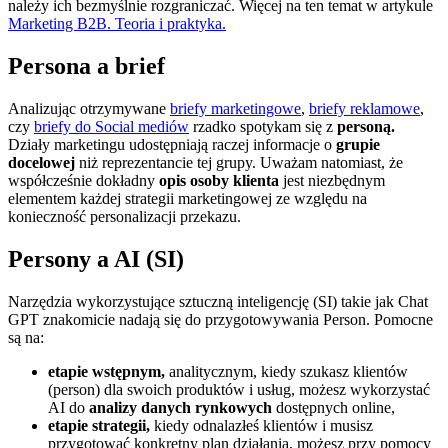
należy ich bezmyślnie rozgraniczać. Więcej na ten temat w artykule
Marketing B2B. Teoria i praktyka.
Persona a brief
Analizując otrzymywane
briefy marketingowe
,
briefy reklamowe
,
czy
briefy do Social mediów
rzadko spotykam się z
personą.
Działy marketingu udostępniają raczej informacje o
grupie
docelowej
niż reprezentancie tej grupy. Uważam natomiast, że
współcześnie dokładny
opis osoby klienta
jest niezbędnym
elementem każdej strategii marketingowej ze względu na
konieczność personalizacji przekazu.
Persony a AI (SI)
Narzędzia wykorzystujące sztuczną inteligencję (SI) takie jak Chat
GPT znakomicie nadają się do przygotowywania Person. Pomocne
są na:
etapie wstępnym,
analitycznym, kiedy szukasz klientów
(person) dla swoich produktów i usług, możesz wykorzystać
AI do
analizy danych rynkowych
dostępnych online,
etapie strategii,
kiedy odnalazłeś klientów i musisz
przygotować konkretny plan działania, możesz przy pomocy