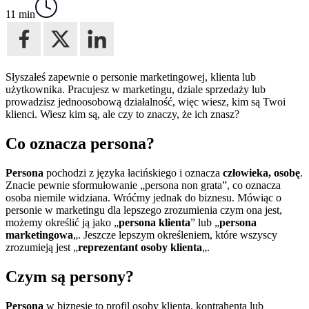
11 min
Słyszałeś zapewnie o personie marketingowej, klienta lub
użytkownika. Pracujesz w marketingu, dziale sprzedaży lub
prowadzisz jednoosobową działalność, więc wiesz, kim są Twoi
klienci. Wiesz kim są, ale czy to znaczy, że ich znasz?
Co oznacza persona?
Persona
pochodzi z języka łacińskiego i oznacza
człowieka, osobę
.
Znacie pewnie sformułowanie „persona non grata”, co oznacza
osoba niemile widziana. Wróćmy jednak do biznesu. Mówiąc o
personie w marketingu dla lepszego zrozumienia czym ona jest,
możemy określić ją jako „
persona klienta
” lub „
persona
marketingowa
„. Jeszcze lepszym określeniem, które wszyscy
zrozumieją jest „
reprezentant osoby klienta
„.
Czym są persony?
Persona
w biznesie to profil osoby klienta, kontrahenta lub