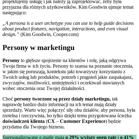
projektujemy usługę i jak należy ją zaprojektować, żeby była
przyjazna dla różnych użytkowników. Kim Goodwin ujmuje temat
następująco:
„A persona is a user archetype you can use to help guide decisions
about product features, navigation, interactions, and even visual
design.”
(Kim Goodwin, Cooper.com)
Persony w marketingu
Persony
to głębsze spojrzenie na klientów i rolę, jaką odgrywa
Twoja firma w ich życiu. Persony to szansa na poznanie otoczenia,
w jakim się poruszają, kontekstu jaki towarzyszy korzystaniu z
Twoich usług lub produktów, potrzeb i pragnień jakie zaspakajasz,
zwyczajów, możliwości, umiejętności i oczekiwań stawianych
wobec otoczenia oraz Twojej działalności.
Choć
persony tworzone są przez działy marketingu,
tak
naprawdę bardzo dużo informacji na ich temat mają działy
sprzedaży. Warto więc połączyć siły obu działów, aby persona, była
rzetelna i rzeczywista, bo tylko dzięki temu przygotowana ścieżka
doświadczeń klienta
(
CX
–
Customer Experience
) będzie
przydatna dla Twojego biznesu.
Spersonalizowane e-maile mają
o 29% wyższy open rate
i
o 41%