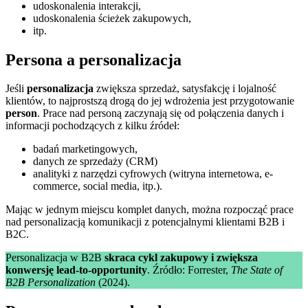
udoskonalenia interakcji,
udoskonalenia ścieżek zakupowych,
itp.
Persona a personalizacja
Jeśli
personalizacja
zwiększa sprzedaż, satysfakcję i lojalność
klientów, to najprostszą drogą do jej wdrożenia jest przygotowanie
person
. Prace nad personą zaczynają się od połączenia danych i
informacji pochodzących z kilku źródeł:
badań marketingowych,
danych ze sprzedaży (CRM)
analityki z narzędzi cyfrowych (witryna internetowa, e-
commerce, social media, itp.).
Mając w jednym miejscu komplet danych, można rozpocząć prace
nad personalizacją komunikacji z potencjalnymi klientami B2B i
B2C.
Personalizacja w B2B
skraca cykl zakupowy i zwiększa
konwersję lead-to-opportunity
. Źródło: Forrester,
The State of
B2B Personalization
(2024).