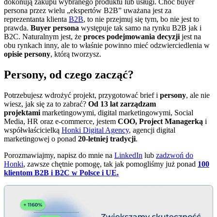
dokonują zakupu wybranego produktu lub usługi. Choć buyer
persona przez wielu „ekspertów B2B” uważana jest za
reprezentanta klienta
B2B
, to nie przejmuj się tym, bo nie jest to
prawda.
Buyer persona
występuje tak samo na rynku B2B jak i
B2C. Naturalnym jest, że
proces podejmowania decyzji
jest na
obu rynkach inny, ale to właśnie powinno mieć odzwierciedlenia w
opisie persony
, którą tworzysz.
Persony, od czego zacząć?
Potrzebujesz wdrożyć projekt, przygotować brief i
persony
, ale nie
wiesz, jak się za to zabrać?
Od 13 lat zarządzam
projektami
marketingowymi, digital marketingowymi, Social
Media, HR oraz e-commerce, jestem
COO, Project Managerką
i
współwłaścicielką
Honki Digital Agency
, agencji digital
marketingowej o ponad
20-letniej tradycji
.
Porozmawiajmy, napisz do mnie na
LinkedIn
lub
zadzwoń do
Honki
, zawsze chętnie pomogę, tak jak pomogliśmy już ponad
100
klientom B2B i B2C w Polsce i UE.