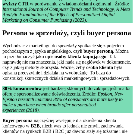
wyższy CTR
w porównaniu z wiadomościami ogólnymi
.
Źródło:
International Journal of Computer Trends and Technology, A Meta-
Analytic Examination of the Effects of Personalized Digital
Marketing on Consumer Purchasing (2023)
.
Persona w sprzedaży, czyli buyer persona
Wychodząc z marketingu do sprzedaży spotkacie się z pojęciem
pochodzącym z języka angielskiego, czyli
buyer personą
. Można
to przetłumaczyć jako
opis osoby klienta
kupującego
. Tak
naprawdę nie ma znaczenia, jaki nada się nagłówek w dokumencie,
czy z jakiej metody skorzysta. Ważne, żeby
osoba klienta
była
opisana precyzyjnie i działała na wyobraźnię. To baza do
konstrukcji skutecznych działań marketingowych i sprzedażowych.
80% konsumentów
jest bardziej skłonnych do zakupu, jeśli marka
oferuje spersonalizowane doświadczenia. Źródło:
Epsilon, New
Epsilon research indicates 80% of consumers are more likely to
make a purchase when brands offer personalized
experiences (2018).
Buyer persona
najczęściej występuje dla określenia klienta
końcowego w
B2B
, niech was to jednak nie zmyli, zachowania
klientów na rynkach B2B i B2C już dawno stały się tożsame i nie