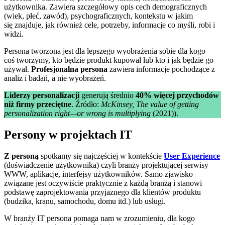
użytkownika. Zawiera szczegółowy opis cech demograficznych
(wiek, płeć, zawód), psychograficznych, kontekstu w jakim
się znajduje, jak również cele, potrzeby, informacje co myśli, robi i
widzi.
Persona tworzona jest dla lepszego wyobrażenia sobie dla kogo
coś tworzymy, kto będzie produkt kupował lub kto i jak będzie go
używał.
Profesjonalna persona
zawiera informacje pochodzące z
analiz i badań, a nie wyobrażeń.
Liderzy personalizacji
generują średnio
40% więcej przychodów
niż firmy przeciętne
. Źródło:
McKinsey,
The value of getting
personalization right—or wrong is multiplying
(2021)).
Persony w projektach IT
Z personą
spotkamy się najczęściej w kontekście
User Experience
(doświadczenie użytkownika) czyli branży projektującej serwisy
WWW, aplikacje, interfejsy użytkowników. Samo zjawisko
związane jest oczywiście praktycznie z każdą branżą i stanowi
podstawę zaprojektowania przyjaznego dla klientów produktu
(budzika, kranu, samochodu, domu itd.) lub usługi.
W branży IT persona pomaga nam w zrozumieniu, dla kogo