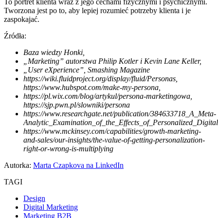
To portret klienta wraz z jego cechami fizycznymi i psychicznymi.
Tworzona jest po to, aby lepiej rozumieć potrzeby klienta i je
zaspokajać.
Źródła:
Baza wiedzy Honki,
„Marketing” autorstwa Philip Kotler i Kevin Lane Keller,
„User eXperience”, Smashing Magazine
https://wiki.fluidproject.org/display/fluid/Personas,
https://www.hubspot.com/make-my-persona,
https://pl.wix.com/blog/artykul/persona-marketingowa,
https://sjp.pwn.pl/slowniki/persona
https://www.researchgate.net/publication/384633718_A_Meta-
Analytic_Examination_of_the_Effects_of_Personalized_Digi
https://www.mckinsey.com/capabilities/growth-marketing-
and-sales/our-insights/the-value-of-getting-personalization-
right-or-wrong-is-multiplying
Autorka:
Marta Czapkova na LinkedIn
TAGI
Design
Digital Marketing
Marketing B2B