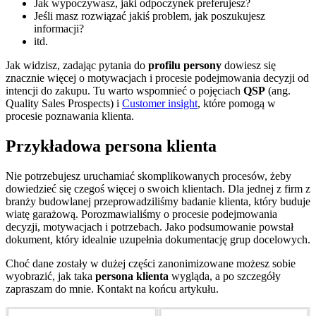
Jak wypoczywasz, jaki odpoczynek preferujesz?
Jeśli masz rozwiązać jakiś problem, jak poszukujesz
informacji?
itd.
Jak widzisz, zadając pytania do
profilu persony
dowiesz się
znacznie więcej o motywacjach i procesie podejmowania decyzji od
intencji do zakupu. Tu warto wspomnieć o pojęciach
QSP
(ang.
Quality Sales Prospects) i
Customer insight
, które pomogą w
procesie poznawania klienta.
Przykładowa persona klienta
Nie potrzebujesz uruchamiać skomplikowanych procesów, żeby
dowiedzieć się czegoś więcej o swoich klientach. Dla jednej z firm z
branży budowlanej przeprowadziliśmy badanie klienta, który buduje
wiatę garażową. Porozmawialiśmy o procesie podejmowania
decyzji, motywacjach i potrzebach. Jako podsumowanie powstał
dokument, który idealnie uzupełnia dokumentację grup docelowych.
Choć dane zostały w dużej części zanonimizowane możesz sobie
wyobrazić, jak taka
persona klienta
wygląda, a po szczegóły
zapraszam do mnie. Kontakt na końcu artykułu.