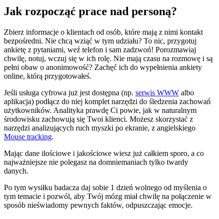
Jak rozpocząć prace nad personą?
Zbierz informacje o klientach od osób, które mają z nimi kontakt
bezpośredni. Nie chcą wziąć w tym udziału? To nic, przygotuj
ankietę z pytaniami, weź telefon i sam zadzwoń! Porozmawiaj
chwilę, notuj, wczuj się w ich rolę. Nie mają czasu na rozmowę i są
pełni obaw o anonimowość? Zachęć ich do wypełnienia ankiety
online, którą przygotowałeś.
Jeśli usługa cyfrowa już jest dostępna (np.
serwis WWW
albo
aplikacja) podłącz do niej komplet narzędzi do śledzenia zachowań
użytkowników. Analityka prawdę Ci powie, jak w naturalnym
środowisku zachowują się Twoi klienci. Możesz skorzystać z
narzędzi analizujących ruch myszki po ekranie, z angielskiego
Mouse tracking
.
Mając dane ilościowe i jakościowe wiesz już całkiem sporo, a co
najważniejsze nie polegasz na domniemaniach tylko twardy
danych.
Po tym wysiłku badacza daj sobie 1 dzień wolnego od myślenia o
tym temacie i pozwól, aby Twój mózg miał chwilę na połączenie w
sposób nieświadomy pewnych faktów, odpuszczając emocje.