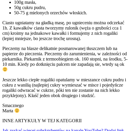
100g masła,
50g cukru pudru,
50-75 g mielonych orzechów włoskich.
Ciasto ugniatamy na gładką masę, po ugnieceniu można odczekać
1h. Z kawałków ciasta tworzymy rulonik (węża o grubości cca 1
cm) kroimy na jednakowe kawałki i formujemy z nich rogaliki
(lepiej mniejsze, bo jeszcze trochę urosną).
Pieczemy na blasze delikatnie posmarowanej tłuszczem lub na
papierze do pieczenia. Pieczemy do zarumienienia, w zależności od
piekarnika. Piekarnik z termoobiegiem ok. 160 stopni, na środku, 5-
10 min. Kiedy po dotknięciu palcem nie zapadają sie, wtedy są ok
Jeszcze lekko ciepłe rogaliki opatulamy w mieszance cukru pudru i
cukru z wanilią (najlepiej cukry wymieszać w misce i pojedyńcze
rogaliki odwracać w cukrze, póki ten nie zostanie na nich lekko
przyklejony). Kłaść jeden obok drugiego i studzić.
Smacznego
Marta
INNE ARTYKUŁY W TEJ KATEGORII
Jak zyskać więcej subskrybentów na kanale YouTube? Dodaj link