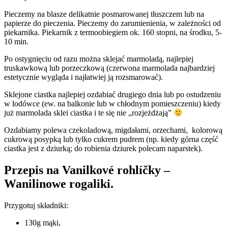
Pieczemy na blasze delikatnie posmarowanej tłuszczem lub na
papierze do pieczenia. Pieczemy do zarumienienia, w zależności od
piekarnika. Piekarnik z termoobiegiem ok. 160 stopni, na środku, 5-
10 min.
Po ostygnięciu od razu można sklejać marmoladą, najlepiej
truskawkową lub porzeczkową (czerwona marmolada najbardziej
estetycznie wygląda i najłatwiej ją rozsmarować).
Sklejone ciastka najlepiej ozdabiać drugiego dnia lub po ostudzeniu
w lodówce (ew. na balkonie lub w chłodnym pomieszczeniu) kiedy
już marmolada sklei ciastka i te się nie „rozjeżdżają”
Ozdabiamy polewa czekoladową, migdałami, orzechami, kolorową
cukrową posypką lub tylko cukrem pudrem (np. kiedy górna część
ciastka jest z dziurką; do robienia dziurek polecam naparstek).
Przepis na
Vanilkové rohlíčky –
Wanilinowe rogaliki
.
Przygotuj składniki:
130g mąki,