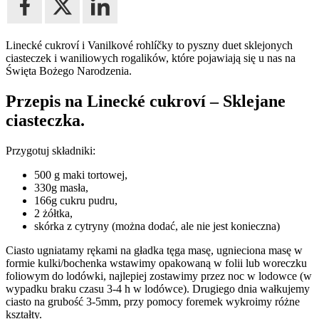
Linecké cukroví i Vanilkové rohlíčky to pyszny duet sklejonych
ciasteczek i waniliowych rogalików, które pojawiają się u nas na
Święta Bożego Narodzenia.
Przepis na
Linecké cukroví – Sklejane
ciasteczka
.
Przygotuj składniki:
500 g maki tortowej,
330g masła,
166g cukru pudru,
2 żółtka,
skórka z cytryny (można dodać, ale nie jest konieczna)
Ciasto ugniatamy rękami na gładka tęga masę, ugnieciona masę w
formie kulki/bochenka wstawimy opakowaną w folii lub woreczku
foliowym do lodówki, najlepiej zostawimy przez noc w lodowce (w
wypadku braku czasu 3-4 h w lodówce). Drugiego dnia wałkujemy
ciasto na grubość 3-5mm, przy pomocy foremek wykroimy różne
kształty.