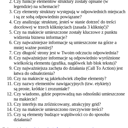
Czy funkcje elementów struktury zostały opisane (w
legendzie) na schemacie?
Czy elementy struktury występują w odpowiednich miejscach
i są ze sobą odpowiednio powiązane?
Czy analizując strukturę, jesteś w stanie dotrzeć do treści
docelowej w trzech kliknięciach (zasada 3 kliknięć)?
Czy na makiecie umieszczone zostały kluczowe z punktu
widzenia biznesu informacje?
Czy najważniejsze informacje są umieszczone na górze a
mniej ważne poniżej?
Czy długość strony jest w Twoim odczuciu odpowiednia?
Czy najważniejsze informacje są odpowiednio wyróżnione
wielkością elementu (grafika, nagłówek lub blok tekstu)?
Czy najważniejsza zachęta do działania (Call To Action) jest
łatwa do odnalezienia?
Czy na makiecie są jakiekolwiek zbędne elementy?
Czy nazwy elementów nawigacyjnych (tzw. etykiety)
są proste, krótkie i zrozumiałe?
Czy wiadomo, gdzie poprowadzą nas odnośniki umieszczone
na makiecie?
Czy interfejs ma zróżnicowany, atrakcyjny grid?
Czy na makiecie umieszczono rzeczywiste treści?
Czy są elementy budzące wątpliwości co do sposobu
działania?