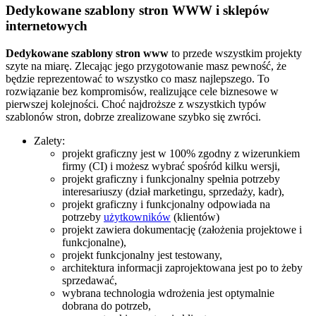
Dedykowane szablony stron WWW i sklepów
internetowych
Dedykowane szablony stron www
to przede wszystkim projekty
szyte na miarę. Zlecając jego przygotowanie masz pewność, że
będzie reprezentować to wszystko co masz najlepszego. To
rozwiązanie bez kompromisów, realizujące cele biznesowe w
pierwszej kolejności. Choć najdroższe z wszystkich typów
szablonów stron, dobrze zrealizowane szybko się zwróci.
Zalety:
projekt graficzny jest w 100% zgodny z wizerunkiem
firmy (CI) i możesz wybrać spośród kilku wersji,
projekt graficzny i funkcjonalny spełnia potrzeby
interesariuszy (dział marketingu, sprzedaży, kadr),
projekt graficzny i funkcjonalny odpowiada na
potrzeby
użytkowników
(klientów)
projekt zawiera dokumentację (założenia projektowe i
funkcjonalne),
projekt funkcjonalny jest testowany,
architektura informacji zaprojektowana jest po to żeby
sprzedawać,
wybrana technologia wdrożenia jest optymalnie
dobrana do potrzeb,