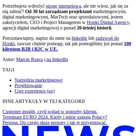
Potrzebujesz wdrożyć
stronę internetową
, ale nie wiesz, jak się za
nią zabrać?
Od 30 lat zarządzam projektami
marketingowymi,
digital marketingowymi, MarTech oraz sprzedażowymi, jestem
założycielem, CEO i Project Managerem w
Honki Digital Agency
,
agencji digital marketingowej o ponad
20-letniej historii
.
Porozmawiajmy, napisz do mnie na
linkedin
lub
zadzwoń do
Honki
, zawsze chętnie pomogę, tak jak pomogliśmy już ponad
100
klientom B2B i B2C w UE.
Autor:
Marcin Rząca
i
na linkedIn
TAGI
Narzędzia marketingowe
Projektowanie
User experience (ux)
INNE ARTYKUŁY W TEJ KATEGORII
Customer insight, czyli wgląd w potrzeby klienta.
Terminarz EURO 2024. Kiedy i gdzie zagrają Polacy?
Persona. Do czego służą persony i jak je przygotować.