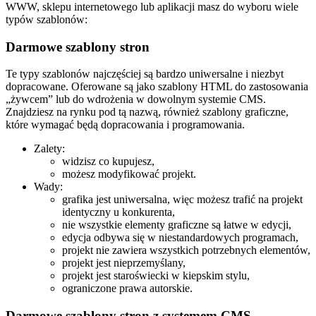
WWW, sklepu internetowego lub aplikacji masz do wyboru wiele
typów szablonów:
Darmowe szablony stron
Te typy szablonów najczęściej są bardzo uniwersalne i niezbyt
dopracowane. Oferowane są jako szablony HTML do zastosowania
„żywcem” lub do wdrożenia w dowolnym systemie CMS.
Znajdziesz na rynku pod tą nazwą, również szablony graficzne,
które wymagać będą dopracowania i programowania.
Zalety:
widzisz co kupujesz,
możesz modyfikować projekt.
Wady:
grafika jest uniwersalna, więc możesz trafić na projekt
identyczny u konkurenta,
nie wszystkie elementy graficzne są łatwe w edycji,
edycja odbywa się w niestandardowych programach,
projekt nie zawiera wszystkich potrzebnych elementów,
projekt jest nieprzemyślany,
projekt jest staroświecki w kiepskim stylu,
ograniczone prawa autorskie.
Darmowe szablony stron z systemem CMS