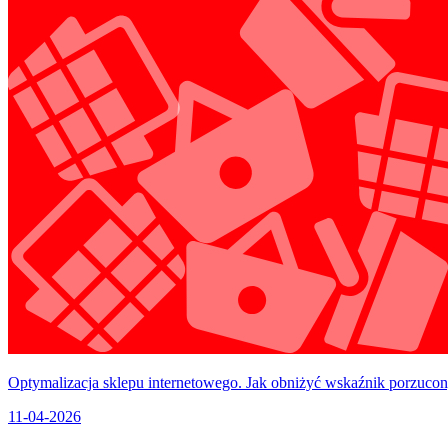
Optymalizacja sklepu internetowego. Jak obniżyć wskaźnik porzuc
11-04-2026