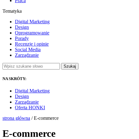
Praca
Tematyka
Digital Marketing
Design
Oprogramowanie
Porady
Recenzje i opinie
Social Media
Zarządzanie
Szukaj
NA SKRÓTY:
Digital Marketing
Design
Zarządzanie
Oferta HONKI
strona główna
/ E-commerce
E-commerce