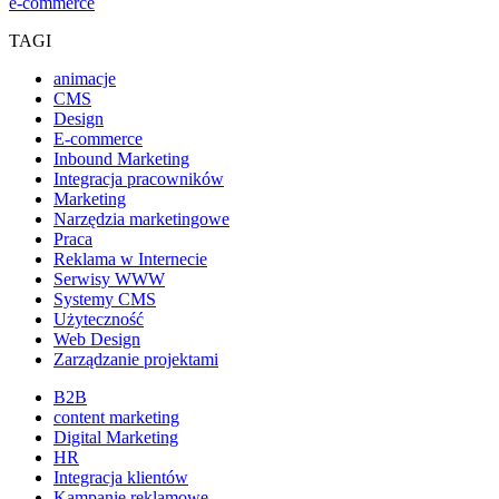
e-commerce
TAGI
animacje
CMS
Design
E-commerce
Inbound Marketing
Integracja pracowników
Marketing
Narzędzia marketingowe
Praca
Reklama w Internecie
Serwisy WWW
Systemy CMS
Użyteczność
Web Design
Zarządzanie projektami
B2B
content marketing
Digital Marketing
HR
Integracja klientów
Kampanie reklamowe