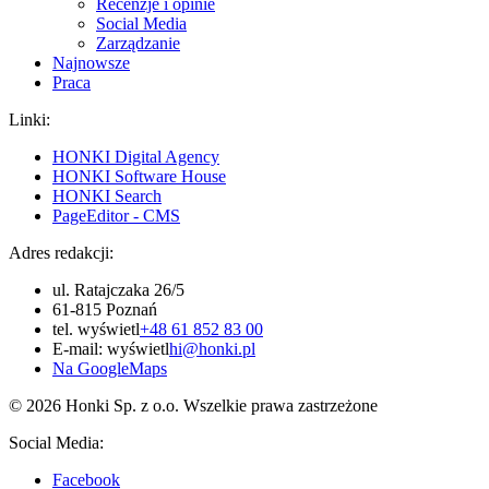
Recenzje i opinie
Social Media
Zarządzanie
Najnowsze
Praca
Linki:
HONKI Digital Agency
HONKI Software House
HONKI Search
PageEditor - CMS
Adres redakcji:
ul. Ratajczaka 26/5
61-815 Poznań
tel.
wyświetl
+48 61 852 83 00
E-mail:
wyświetl
hi@honki.pl
Na GoogleMaps
© 2026 Honki Sp. z o.o. Wszelkie prawa zastrzeżone
Social Media:
Facebook