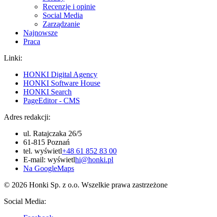
Recenzje i opinie
Social Media
Zarządzanie
Najnowsze
Praca
Linki:
HONKI Digital Agency
HONKI Software House
HONKI Search
PageEditor - CMS
Adres redakcji:
ul. Ratajczaka 26/5
61-815 Poznań
tel.
wyświetl
+48 61 852 83 00
E-mail:
wyświetl
hi@honki.pl
Na GoogleMaps
© 2026 Honki Sp. z o.o. Wszelkie prawa zastrzeżone
Social Media: