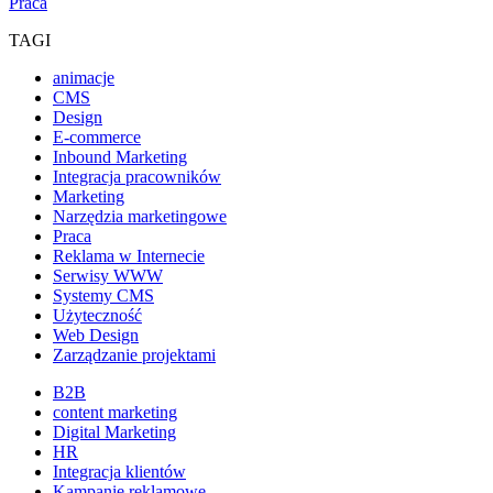
Praca
TAGI
animacje
CMS
Design
E-commerce
Inbound Marketing
Integracja pracowników
Marketing
Narzędzia marketingowe
Praca
Reklama w Internecie
Serwisy WWW
Systemy CMS
Użyteczność
Web Design
Zarządzanie projektami
B2B
content marketing
Digital Marketing
HR
Integracja klientów
Kampanie reklamowe