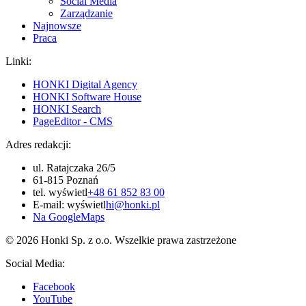
Social Media
Zarządzanie
Najnowsze
Praca
Linki:
HONKI Digital Agency
HONKI Software House
HONKI Search
PageEditor - CMS
Adres redakcji:
ul. Ratajczaka 26/5
61-815 Poznań
tel.
wyświetl
+48 61 852 83 00
E-mail:
wyświetl
hi@honki.pl
Na GoogleMaps
© 2026 Honki Sp. z o.o. Wszelkie prawa zastrzeżone
Social Media:
Facebook
YouTube