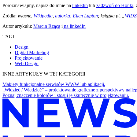
Porozmawiajmy, napisz do mnie na
linkedin
lub
zadzwoń do Honki
,
Źródła:
własne,
Wikipedia
,
autorka: Ellen Lupton
; książka pt. „
WIDZ
Autor artykułu:
Marcin Rząca
i
na linkedIn
TAGI
Design
Digital Marketing
Projektowanie
Web Design
INNE ARTYKUŁY W TEJ KATEGORII
Makiety funkcjonalne serwisów WWW lub aplikacji.
„Widzieć / Wiedzieć” – projektowanie graficzne z perspektywy najle
Poznaj znaczenie kolorów i stosuj je skutecznie w projektowaniu.