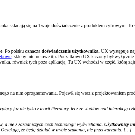
zcionka składają się na Twoje doświadczenie z produktem cyfrowym. To
ce
. Po polsku oznacza
doświadczenie użytkownika
. UX występuje na
ebowe
, sklepy internetowe itp. Początkowo UX łączony był wyłączni
ika, również tych poza aplikacją. Tu UX wchodzi w część, którą zaj
owanego na nim oprogramowania. Pojawił się wraz z projektowaniem pro
piący już nie tylko z teorii literatury, lecz ze studiów nad interakcją c
 a nie z zasadniczych cech technologii wyświetlania.
Użytkownicy in
. Oczekują, że będą działać w trybie szukania, nie przetwarzania. […]