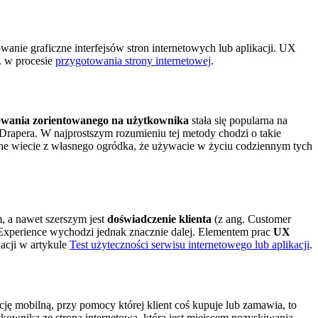
owanie graficzne interfejsów stron internetowych lub aplikacji. UX
. w procesie
przygotowania strony internetowej
.
owania zorientowanego na użytkownika
stała się popularna na
 Drapera. W najprostszym rozumieniu tej metody chodzi o takie
wne wiecie z własnego ogródka, że używacie w życiu codziennym tych
, a nawet szerszym jest
doświadczenie klienta
(z ang. Customer
r Experience wychodzi jednak znacznie dalej. Elementem prac
UX
acji w artykule
Test użyteczności serwisu internetowego lub aplikacji
.
ję mobilną, przy pomocy której klient coś kupuje lub zamawia, to
tkownika ze stroną internetową, która jest miejscem pozyskiwania