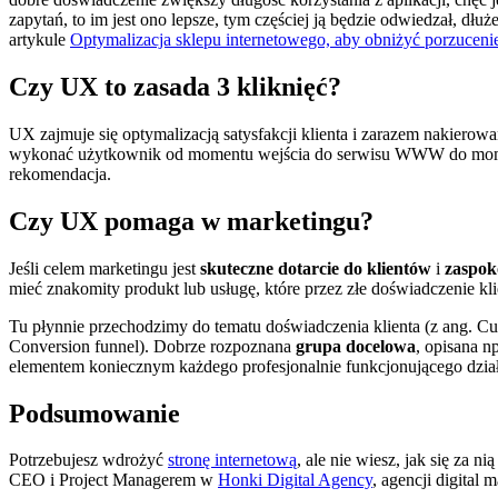
zapytań, to im jest ono lepsze, tym częściej ją będzie odwiedzał, dłu
artykule
Optymalizacja sklepu internetowego, aby obniżyć porzuceni
Czy UX to zasada 3 kliknięć?
UX zajmuje się optymalizacją satysfakcji klienta i zarazem nakiero
wykonać użytkownik od momentu wejścia do serwisu WWW do momentu u
rekomendacja.
Czy UX pomaga w marketingu?
Jeśli celem marketingu jest
skuteczne dotarcie do klientów
i
zaspok
mieć znakomity produkt lub usługę, które przez złe doświadczenie kli
Tu płynnie przechodzimy do tematu doświadczenia klienta (z ang. Cu
Conversion funnel). Dobrze rozpoznana
grupa docelowa
, opisana n
elementem koniecznym każdego profesjonalnie funkcjonującego dzia
Podsumowanie
Potrzebujesz wdrożyć
stronę internetową
, ale nie wiesz, jak się za ni
CEO i Project Managerem w
Honki Digital Agency
, agencji digital