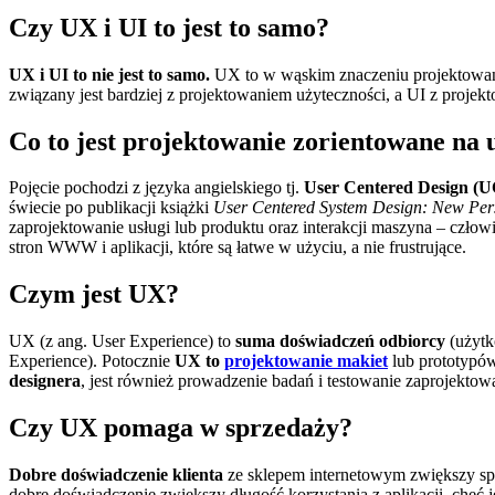
Czy UX i UI to jest to samo?
UX i UI to nie jest to samo.
UX to w wąskim znaczeniu projektowa
związany jest bardziej z projektowaniem użyteczności, a UI z projek
Co to jest projektowanie zorientowane na
Pojęcie pochodzi z języka angielskiego tj.
User Centered Design (
świecie po publikacji książki
User Centered System Design: New Per
zaprojektowanie usługi lub produktu oraz interakcji maszyna – czł
stron WWW i aplikacji, które są łatwe w użyciu, a nie frustrujące.
Czym jest UX?
UX (z ang. User Experience) to
suma doświadczeń odbiorcy
(użytk
Experience). Potocznie
UX to
projektowanie makiet
lub prototypów
designera
, jest również prowadzenie badań i testowanie zaprojektow
Czy UX pomaga w sprzedaży?
Dobre doświadczenie klienta
ze sklepem internetowym zwiększy sprz
dobre doświadczenie zwiększy długość korzystania z aplikacji, chęć 