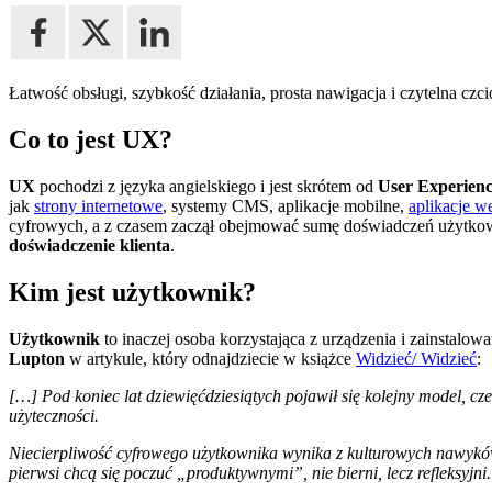
Łatwość obsługi, szybkość działania, prosta nawigacja i czytelna c
Co to jest UX?
UX
pochodzi z języka angielskiego i jest skrótem od
User Experien
jak
strony internetowe
, systemy CMS, aplikacje mobilne,
aplikacje
w
cyfrowych, a z czasem zaczął obejmować sumę doświadczeń użytkown
doświadczenie klienta
.
Kim jest użytkownik?
Użytkownik
to inaczej osoba korzystająca z urządzenia i zainstal
Lupton
w artykule, który odnajdziecie w książce
Widzieć/ Widzieć
:
[…] Pod koniec lat dziewięćdziesiątych pojawił się kolejny model, czer
użyteczności.
Niecierpliwość cyfrowego użytkownika wynika z kulturowych nawyków,
pierwsi chcą się poczuć „produktywnymi”, nie bierni, lecz refleksyjni