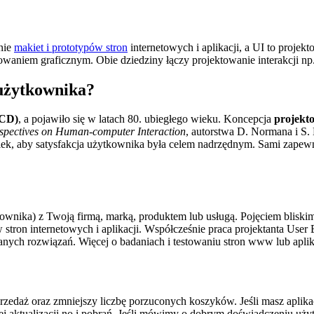
nie
makiet i prototypów stron
internetowych i aplikacji, a UI to projekt
towaniem graficznym. Obie dziedziny łączy projektowanie interakcji np
 użytkownika?
UCD)
, a pojawiło się w latach 80. ubiegłego wieku. Koncepcja
projekt
spectives on Human-computer Interaction
, autorstwa D. Normana i S.
owiek, aby satysfakcja użytkownika była celem nadrzędnym. Sami zape
ownika) z Twoją firmą, marką, produktem lub usługą. Pojęciem bliskim
 stron internetowych i aplikacji. Współcześnie praca projektanta Use
anych rozwiązań. Więcej o badaniach i testowaniu stron www lub aplik
edaż oraz zmniejszy liczbę porzuconych koszyków. Jeśli masz aplikac
jej aktualizacji no i pobrań. Jeśli mówimy o dobrym doświadczeniu uży