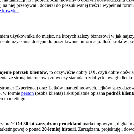
żej na niej przebywał i docierał do poszukiwanej treści i wypełniał for
e koszyka.
waniem użytkownika do miejsc, na których zależy biznesowi w jak najs
zyskania dostępu do poszukiwanej informacji. Ilość kroków powinna w
ojenie potrzeb klientów
, to oczywiście dobry UX, czyli dobre doświa
enta ze stroną internetową zniweczy starania o zdobycie uwagi klienta.
stromer Experience) oraz Lejków marketingowych, lejków sprzedażowyc
p. w formie
person
(osoba klienta) i skrupulatnie opisana
podróż klient
łu marketingu.
ą zabrać?
Od 30 lat zarządzam projektami
marketingowymi, digital m
 marketingowej o ponad
20-letniej historii
. Zarządzam, projektuję i dow